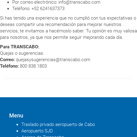
Por correo electrónico: info@transcabo.com
Teléfono: +52 6241637373
Si has tenido una experiencia que no cumplió con tus expectativas o
deseas compartir una recomendación para mejorar nuestros
servicios, te invitamos a hacérnoslo saber. Tu opinión es muy valiosa
para nosotros, ya que nos permite seguir mejorando cada día.
Para TRANSCABO:
Quejas o sugerencias.
Correo:
quejasysugerencias@transcabo.com
Teléfono:
800 838 1803
Menu
Traslado privado aeropuerto de Cabo
Aeropuerto SJD