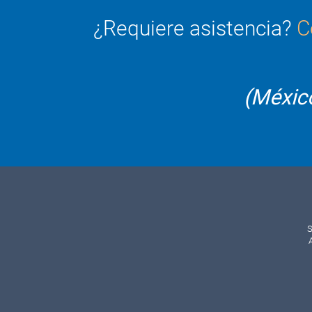
¿Requiere asistencia?
C
(Méxic
n
S