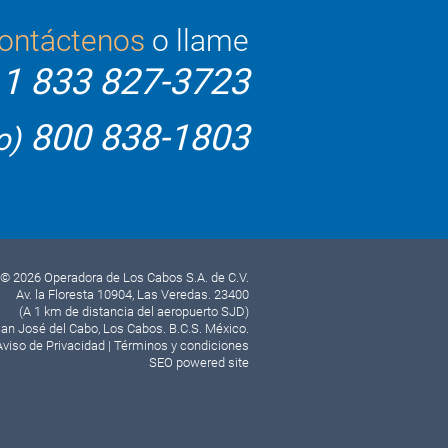
ontáctenos
o llame
1 833 827-3723
800 838-1803
o)
© 2026 Operadora de Los Cabos S.A. de C.V.
Av. la Floresta 10904, Las Veredas. 23400
(A 1 km de distancia del aeropuerto SJD)
an José del Cabo, Los Cabos. B.C.S. México.
Aviso de Privacidad
|
Términos y condiciones
SEO powered site