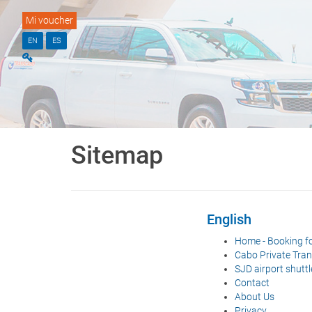
Mi voucher
EN
ES
Sitemap
English
Home - Booking f
Cabo Private Tran
SJD airport shuttl
Contact
About Us
Privacy