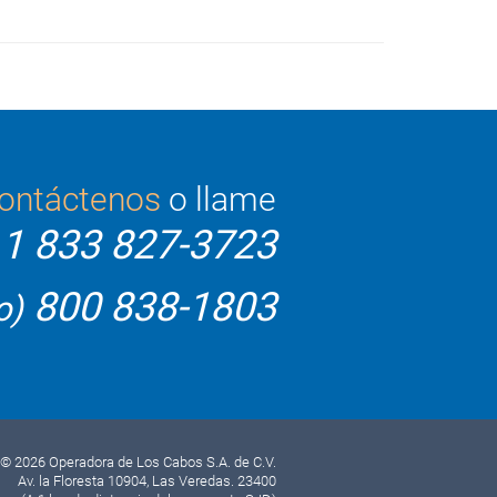
ontáctenos
o llame
1 833 827-3723
800 838-1803
o)
© 2026 Operadora de Los Cabos S.A. de C.V.
Av. la Floresta 10904, Las Veredas. 23400